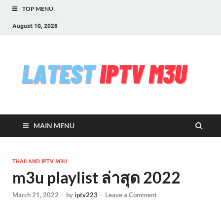
TOP MENU
August 10, 2026
l
Free
iptv,
i
m3u
m3u
list
m
serv
MAIN MENU
che
&
upd
daily
THAILAND IPTV M3U
Test
m3u playlist ล่าสุด 2022
iptv
stre
March 21, 2022
-
by
iptv223
-
Leave a Comment
VLC