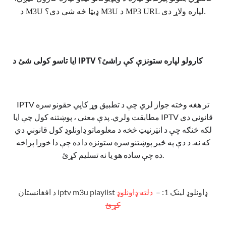
M3U د MP3 URL لپاره ولاړ دی.
د M3U ډیټا څه شی دی؟ 
ایا تاسو کولی شئ د IPTV کارولو لپاره ستونزې کې راشئ؟
IPTV تر هغه وخته جواز لري چې د تطبیق وړ کاپي حقونو سره
مطابقت ولري.
پدې معنی ، پوښتنه کول چې ایا IPTV قانوني دی
لکه څنګه چې د انټرنیټ څخه د معلوماتو ډاونلوډ کول قانوني دي
که نه.
د دې په څیر پوښتنو سره ستونزه دا ده چې دا خورا پراخه
ده چې ساده هو یا نه تسلیم کړئ.
د افغانستان iptv m3u playlist ډاونلوډ لینک 1: –
دلته ډاونلوډ
کړئ