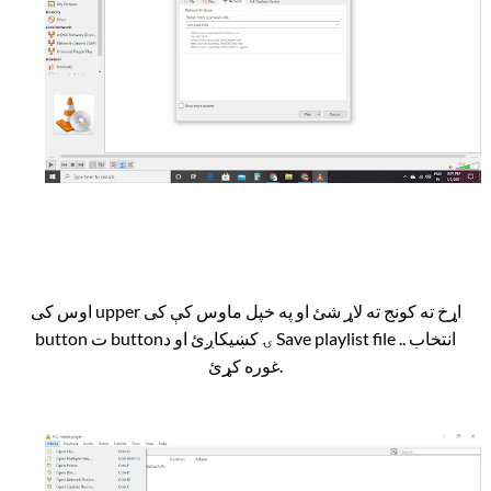
اوس کی upper اړخ ته کونج ته لاړ شئ او په خپل ماوس کې کی
button ت buttonۍ کښیکاږئ او د Save playlist file .. انتخاب
غوره کړئ.