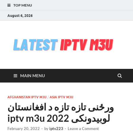
TOP MENU
August 6, 2026
l
Free
iptv,
i
m3u
m3u
list
m
serv
MAIN MENU
che
&
upd
daily
AFGHANISTAN IPTV M3U
/
ASIA IPTV M3U
Test
ورځنی تازه تازه د افغانستان
iptv
stre
iptv m3u لوبیدونکی 2022
VLC
February 20, 2022
-
by
iptv223
-
Leave a Comment