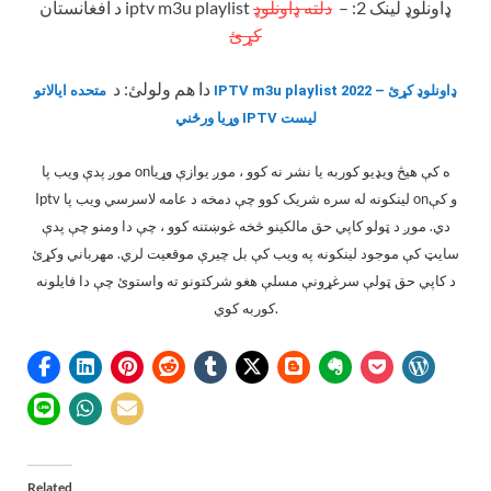
د افغانستان iptv m3u playlist ډاونلوډ لینک 2: –
دلته ډاونلوډ
کړئ
دا هم ولولئ: د
متحده ایالاتو IPTV m3u playlist 2022 ډاونلوډ کړئ –
وړیا ورځني IPTV لیست
موږ پدې ویب پا onه کې هیڅ ویډیو کوربه یا نشر نه کوو ، موږ یوازې وړیا
Iptv لینکونه له سره شریک کوو چې دمخه د عامه لاسرسي ویب پا onو کې
دي.
موږ د ټولو کاپي حق مالکینو څخه غوښتنه کوو ، چې دا ومنو چې پدې
سایټ کې موجود لینکونه په ویب کې بل چیرې موقعیت لري.
مهرباني وکړئ
د کاپي حق ټولې سرغړونې مسلې هغو شرکتونو ته واستوئ چې دا فایلونه
کوربه کوي.
Related