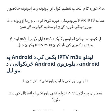
د 4. غوره ګام انتخاب تنظیم کول او اډونونه زما اډونونه خلاصوي.
5. زما اډونونه د pvr پیرودونکي غوره کړئ او د PVR IPTV ساده
پیرودونکي غوره کړئ او تنظیم کولو ته لاړ شئ.
6. او د m3u فایل لاره یا m3u لینکونو ته ننوځئ او اوس کلیک
وکړئ خپل IPTV m3u بیرته په کوډي کې بار کړئ.
په Android بکس کې د IPTV m3u لیدلو
څرنګوالی
، د Android ټلویزیون ، android
موبایل
1. د لوبې پلورنځي یا ایپ پلورنځي ته لاړشئ.
2. د پلورنځي پلورنځي او انسټال کې د IPTV سمارټ پرو لټون
کړئ.