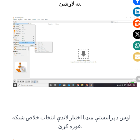
ته لاړشئ.
اوس د پرانیستې میډیا اختیار لاندې انتخاب خلاص شبکه
غوره کړئ.