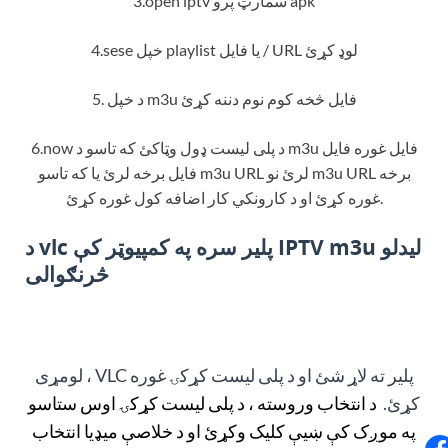
3.open iptv سمارټ پرو apk
4.sese خپل playlist یا فایل / URL لوډ کړئ
5. د خپل m3u فایل څخه کوم نوم دننه کړئ
6.now د پلی لیست ډول وټاکئ که تاسو د m3u فایل غوره فایل
فایل برخه لرئ یا که تاسو m3u URL لرئ نو m3u URL برخه
غوره کړئ او د کارونکي کار اضافه کول غوره کړئ.
د vlc پلیر سره په کمپیوټر کې IPTV m3u لیدلو
څرنګوالی
لومړی ، VLC پلیر ته لاړ شئ او د پلی لیست کړکۍ غوره
کړئ.
د انتخاب وروسته ، د پلی لیست کړکۍ اوس ستاسو
په موږک کې ښیې کلیک وکړئ او د خلاصې میډیا انتخاب