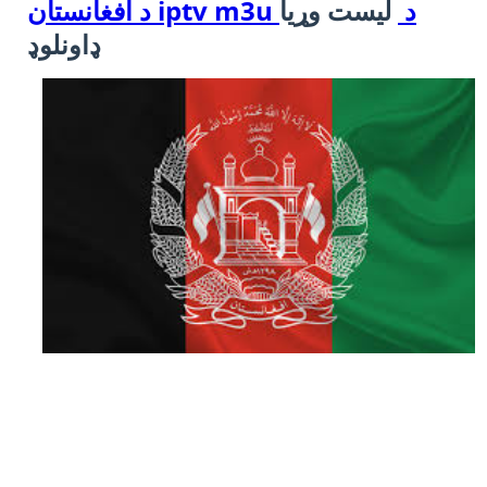
د افغانستان iptv m3u د
لیست وړیا
ډاونلوډ