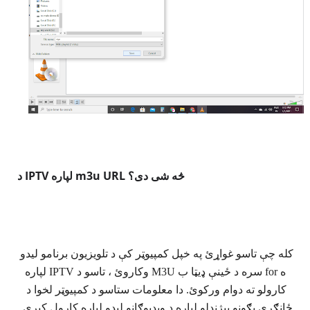
د IPTV لپاره m3u URL څه شی دی؟
کله چې تاسو غواړئ په خپل کمپیوټر کې د تلویزیون برنامو لیدو 
لپاره IPTV وکاروئ ، تاسو د M3U سره د ځینې ډیټا ب forه 
کارولو ته دوام ورکوئ. 
دا معلومات ستاسو د کمپیوټر لخوا د 
ځانګړي بګونو پیژندلو لپاره د ویډیوګانو لیدو لپاره کارول کیږي. 