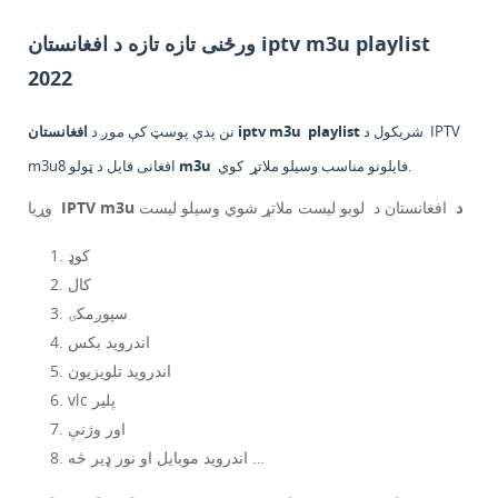
ورځنی تازه تازه د افغانستان iptv m3u playlist
2022
IPTV
شریکول د
playlist
افغانستان iptv m3u
نن پدې پوسټ کې موږ د
کوي.
فایلونو مناسب وسیلو
ملاتړ
m3u
m3u8 افغانی فایل د ټولو
IPTV m3u د
افغانستان د
لوبو لیست ملاتړ شوي وسیلو لیست
وړیا
کوډ
کال
سپوږمکۍ
اندروید بکس
اندروید تلویزیون
vlc پلیر
اور وژنې
اندروید موبایل او نور ډیر څه …