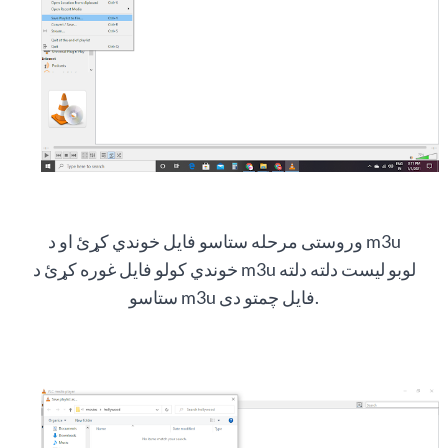
وروستی مرحله ستاسو فایل خوندي کړئ او د m3u
خوندي کولو فایل غوره کړئ د m3u لوبو لیست دلته دلته
ستاسو m3u فایل چمتو دی.