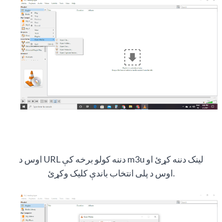
اوس د URL دننه کولو برخه کې m3u لینک دننه کړئ او
اوس د پلی انتخاب باندې کلیک وکړئ.