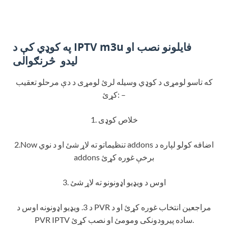
فایلونو
نصب او
IPTV m3u
په کوډي کې د
څرنګوالی
لیدو
که تاسو لومړی د کوډي وسیله لرئ لومړی د دې مرحلو تعقیب
کړئ: –
1. خلاص کوډی
2.Now تنظیماتو ته لاړ شئ او د نوي addons اضافه کولو لپاره د
addons برخې غوره کړئ
3. اوس د ویډیو اډونونو ته لاړ شئ
د 3. ویډیو اډونونه اوس د PVR مراجعین انتخاب غوره کړئ او د
PVR IPTV ساده پیرودونکی ومومئ او نصب کړئ.