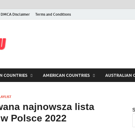
DMCA Disclaimer
Terms and Conditions
latest iptv m3u
Free iptv, m3u, m3u8 lists and servers, checked & updated daily
N COUNTRIES
AMERICAN COUNTRIES
AUSTRALIAN 
AYLIST
wana najnowsza lista
 w Polsce 2022