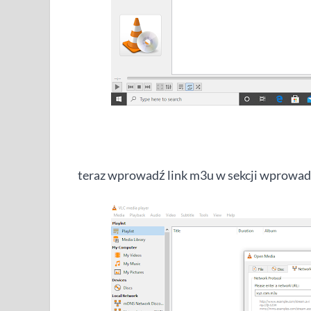
teraz wprowadź link m3u w sekcji wprowadź 