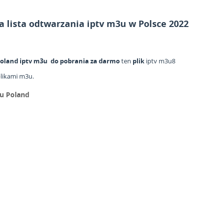
 lista odtwarzania iptv m3u w Polsce 2022
oland iptv m3u
do pobrania za darmo
ten
plik
iptv m3u8
plikami m3u.
u Poland