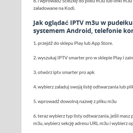
6. i wprowadź ścieżkę do pliku m3u lub linki m3u 
załadowane na Kodi.
Jak oglądać IPTV m3u w pudełku
systemem Android, telefonie 
1. przejdź do sklepu Play lub App Store.
2. wyszukaj IPTV smarter pro w sklepie Play i zain
3. otwórz iptv smarter pro apk
4. wybierz załaduj swoją listę odtwarzania lub pli
5. wprowadź dowolną nazwę z pliku m3u
6. teraz wybierz typ listy odtwarzania, jeśli masz
m3u, wybierz sekcję adresu URL m3u i wybierz o