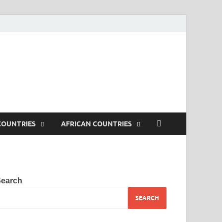
. Tested iptv streams. VLC
COUNTRIES
AFRICAN COUNTRIES
Search
SEARCH