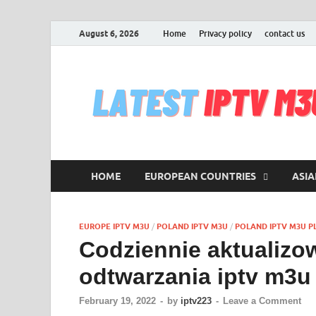
August 6, 2026
Home
Privacy policy
contact us
HOME
EUROPEAN COUNTRIES
ASIA
EUROPE IPTV M3U
/
POLAND IPTV M3U
/
POLAND IPTV M3U PL
Codziennie aktualizo
odtwarzania iptv m3u
February 19, 2022
-
by
iptv223
-
Leave a Comment