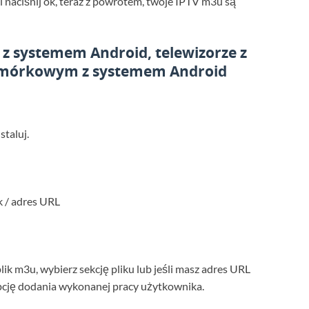
i naciśnij ok, teraz z powrotem, twoje IPTV m3u są
 z
systemem Android, telewizorze z
komórkowym z systemem Android
staluj.
k / adres URL
 plik m3u, wybierz sekcję pliku lub jeśli masz adres URL
pcję dodania wykonanej pracy użytkownika.